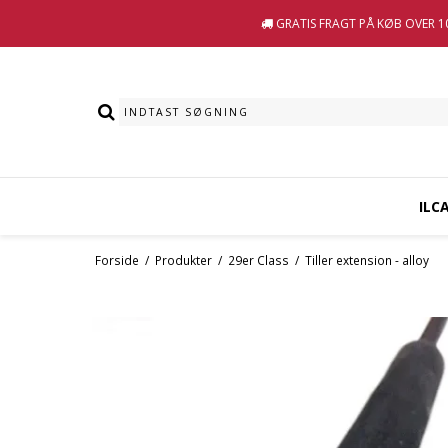
GRATIS FRAGT
PÅ KØB OVER 10
ILC
Forside
/
Produkter
/
29er Class
/
Tiller extension - alloy