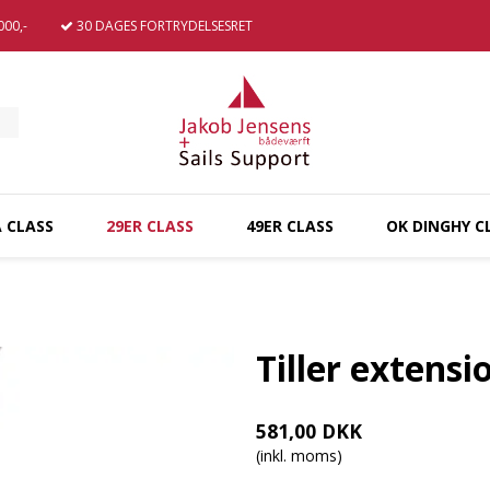
00,-
30 DAGES
FORTRYDELSESRET
A CLASS
29ER CLASS
49ER CLASS
OK DINGHY C
Tiller extensio
581,00 DKK
(inkl. moms)