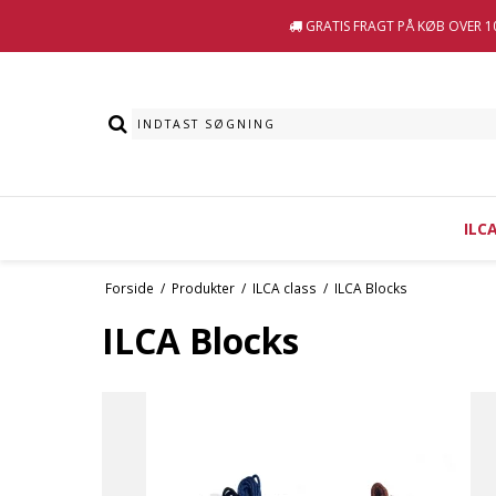
GRATIS FRAGT
PÅ KØB OVER 10
ILC
Forside
/
Produkter
/
ILCA class
/
ILCA Blocks
ILCA Blocks