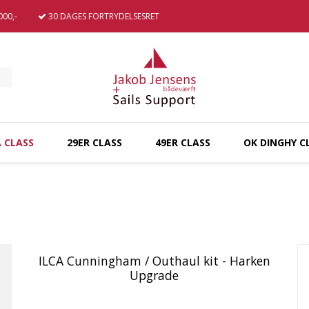
00,-
30 DAGES
FORTRYDELSESRET
A CLASS
29ER CLASS
49ER CLASS
OK DINGHY C
ILCA Cunningham / Outhaul kit - Harken
Upgrade