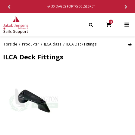
GRATIS FRAGT
PÅ KØB OVER 1000,-
0
Forside
/
Produkter
/
ILCA class
/
ILCA Deck Fittings
ILCA Deck Fittings