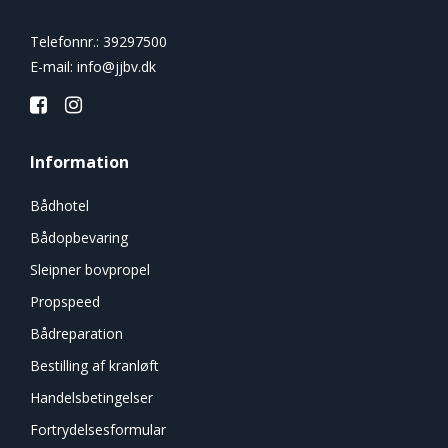
Telefonnr.
:
39297500
E-mail
:
info@jjbv.dk
Information
Bådhotel
Bådopbevaring
Sleipner bovpropel
Propspeed
Bådreparation
Bestilling af kranløft
Handelsbetingelser
Fortrydelsesformular