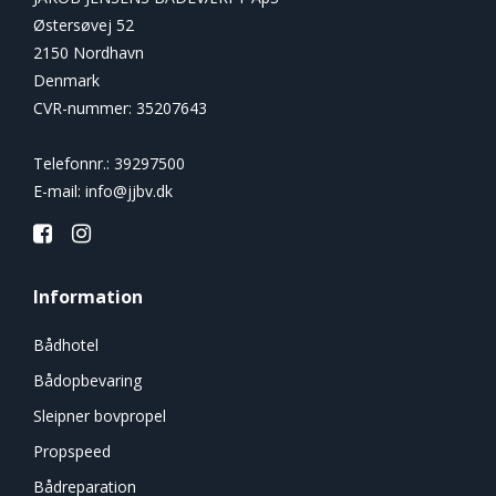
Østersøvej 52
2150 Nordhavn
Denmark
CVR-nummer
:
35207643
Telefonnr.
:
39297500
E-mail
:
info@jjbv.dk
Information
Bådhotel
Bådopbevaring
Sleipner bovpropel
Propspeed
Bådreparation