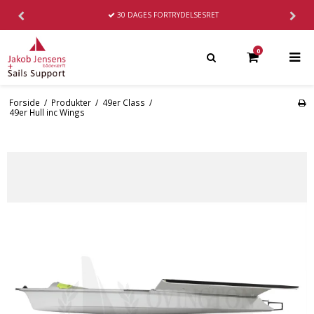
30 DAGES
FORTRYDELSESRET
0
Forside
/
Produkter
/
49er Class
/
49er Hull inc Wings